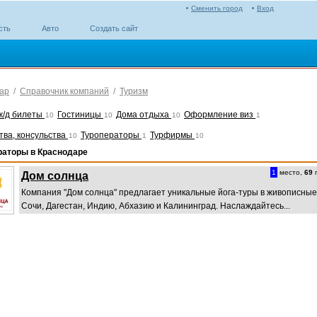
Сменить город
Вход
сть
Авто
Создать сайт
ар
/
Справочник компаний
/
Туризм
 ж/д билеты
Гостиницы
Дома отдыха
Оформление виз
10
10
10
1
тва, консульства
Туроператоры
Турфирмы
10
1
10
раторы в Краснодаре
1
место,
69
п
Дом солнца
Компания "Дом солнца" предлагает уникальные йога-туры в живописные
Сочи, Дагестан, Индию, Абхазию и Калининград. Наслаждайтесь...