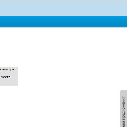
росмотров
 места: